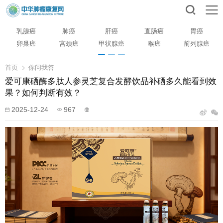
乳腺癌
肺癌
肝癌
直肠癌
胃癌
卵巢癌
宫颈癌
甲状腺癌
喉癌
前列腺癌
首页
你问我答
爱可康硒酶多肽人参灵芝复合发酵饮品补硒多久能看到效
果？如何判断有效？
2025-12-24
967