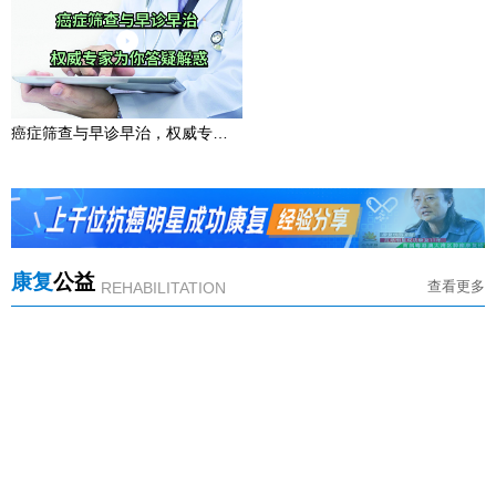
癌症筛查与早诊早治，权威专家为你答疑解惑
康复
公益
查看更多
REHABILITATION
冬日光暖，与爱同行｜抗癌志愿送花，广州中医药大学金沙洲医院病房里的笑意漫满心房
1
【 康复公益 】
2月3日，距第27个世界癌症日仅剩一天，广州中医药大学金沙洲医院的住院病房里，原本沉静的走廊被轻快的脚步声打破。广州抗癌协会肿瘤康复分会志愿者服务队，裹挟着冬日最暖的阳光，走进了一间间病房。
收藏！中国最好的10家肿瘤医院，每家都是硬实力，求医不踩坑
家里有人查出癌症，最急的就是找对医院！毕竟癌症这事儿，选对医院
同心抗癌廿七载，聚力康复新征程——广东康复乐园27周年庆暨广州抗癌协会肿瘤康复分会年会圆满落幕
2
和医生，相当于多了一半胜算。国家癌症中心有组数据，大家可以参考
2026年1月24日，在温暖与希望的氛围中，广东康复乐园27周年庆暨广州抗癌协会肿瘤康复分会年会在广州隆重举行。本次盛会以“科学康复，人文关怀，心身同愈，聚力前行”为主题，汇聚了协会领导、肿瘤康复领域专家、抗癌明星和家属、志愿者及合作单位代表，共同回顾过去一年的丰硕成果，书写了肿瘤康复工作的新篇章。
下：2020年全球新发癌症1929万例，咱们中国就占了457万例，差不多