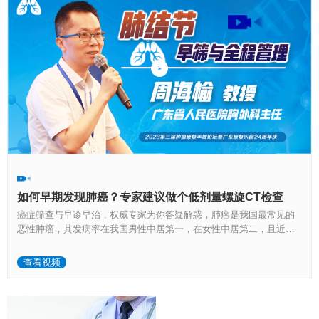
如何早期发现肺癌？专家建议做个低剂量螺旋CT检查
癌症筛查与早诊早治，权威专家为你答疑解惑，肺癌是我国最常见的
恶性肿瘤，其发病率在我国男性中居第一，在女性中居第二，且近年
来有逐步上升的趋势，而死亡率居癌症死亡率的首位。 专家论坛，广
东省人民医院胸外科主任医师周海榆教授关于《肺结节的早筛与全程
查看视频
管理》的专题演讲引起了与会者的广泛关注。 据周海榆教授介绍，早
诊早治是改善肺癌预后的关键，数据表明，目前我国临床诊断发现的
肺癌患者中，早期患者仅占10%-15%。#抗癌正能量 # #癌症康复#