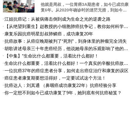
12月16日，由广东省健康教育协会、广东省保健协会肿瘤防治与康复专业委员会、各大医院权威肿瘤专家联合广东康复乐园共同举办粤港澳大湾区首届肿瘤康复羊城论坛暨康复乐园20周年庆典在广州亚洲国际大酒店隆重举行。国内知名肿瘤专家和200多名肿瘤患者、家属朋友们齐聚一堂，交流关于肿瘤防治、康复经验等，专家们表示：健康的心理和生活方式对于肿瘤康复至关重要。
转骨、成功康复 6 年的抗癌榜样，为各位病友送
信”，把绝境走成坦途
他就是周叔，一位胃癌3A期患者，如今已成功康
上了最真挚的马年祝福：愿大家身体健康、事事
复6年。从2020年确诊时的迷茫无措，到如今能
如意，更愿大家马上健康、马上康复、马上成
第28届肿瘤周活动，权威专家在线公益讲座与义诊活动精彩回放
11
自由穿梭于全国康养基地、常回老家陪伴90多岁
功，新的一年收获满满的福气与希望！同时邱姐
第28届肿瘤周活动，权威专家在线公益讲座与义诊活动精彩回放
江姐抗癌记：从被病痛击倒到成为生命之光的逆袭之路
的老母亲，周叔用自己的亲身经历，告诉每一位
也诚挚邀请大家为佛山康复乐园的慢病调理工作
【从绝望到重生】赵教授的小细胞肺癌抗争记，教你如何科学抗癌
抗癌战友：癌症从不是绝境，只要心怀希望、找
多提宝贵建议，让乐园的康复服务更贴合病友们
“温情”与“智慧”让他们的抗癌之路更从容
12
对方向，就能走出属于自己的康复之路。
康复乐园抗癌明星彭叔肺鳞癌，成功康复20年
的需求。
抗癌是一场战役，每个癌症患者，每个癌症家庭都有着不一样的抗癌经历和抗癌故事，在每4月“全国肿瘤防治宣传”这个特殊的活动日，有位肺癌家属小明（化名）分享了他母亲的抗癌故事。
抗癌故事：从癌症晚期被判了“死刑”，到身体里的肿瘤完全消失
胃癌14年的抗癌康复心得
13
胡歌讲述母亲三十年患癌经历，他说她母亲的乐观影响了他的一生
邀请专家教授指导我们如何调理、如何饮食。并给医施药。因为有康复乐园这个平台，我才有机会得到何裕民教授施以援手，给我用中药调理了6年，并服用“埃克信”。让我得以康复。最以诚心感谢何裕民教授的悉心治疗和他的精湛医术。
【中集】”生命比什么都重要，活着比什么都好！
生命比什么都重要，活着比什么都好！一个真实的辛酸抗癌故事-上集
抗癌11年的康复之路她是这样走过来的
14
一位抗癌37年的癌症患者分享，如何走出癌症治疗和康复的误区
免得拖累亲人，从此通宵难眠，人一下子瘦了好几斤，病灶的症状（血尿）越来越明显，周期越来越缩短，心想末日即将来临。就在这时，女儿在网上查到了何教授的资料，并发去信息咨询，很快就有了回音，建议尽快做根治术，采取中西医结合治疗，效果是很理想的。
癌症患者康复期要想活得好，一定要试试这个方法！
抗癌斗士中山六院副院长王磊，与肿瘤抗争到生命最后一刻
15
抗癌达人：刘其通 （鼻咽癌成功康复22年）抗癌经验分享
总结了放射性肠炎的一整套诊疗规范，有效推动国内结直肠癌预防与诊治的技术发展。2018年初，他被确诊为胰腺癌晚期，术后不到两个月，他就重新出现在工作岗位上，看门诊，上台参与手术，参与学术研究。他被大家称为“抗癌斗士”。
你一定想不到如今已成功康复了9年，她到底有何抗癌秘笈？
患病不可怕，心态最重要
16
同时服用三苯氧胺。医师交待，得病不可怕，关健是要调整好心态，按时吃药，加强锻炼，可能会有较长的生存期。听了医师的话，我心情大有好转，能吃能睡，在医院住了两个多月当年十月份就出院了。
康复乐园举办罗湖荔枝片区的经验交流会
17
吹着和煦的春风，吹拂着每个人的脸庞，身边儿童嬉戏打闹牙牙学语的声音，抚慰着每位会员的心，这个世界真好，真好我们大家在一起给彼此力量。