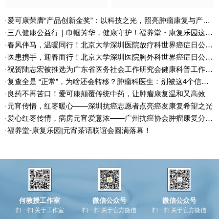
资本市场学院隆重举行。作为聚
瘤健康管理专业委员会年会在大
焦免疫代谢与肿瘤治疗前沿领域
中华希尔顿酒店盛大召开。本次
爱可康荣膺“产品创新金奖”：以科技之光，照亮肿瘤康复与产业未来
的高层次学术盛会，本次大会汇
大会集结国内肿瘤诊疗领域顶尖
聚国内外顶尖力量，而深圳市抗
力量，聚焦放射肿瘤治疗技术创
三八健康公益行｜巾帼芳华，健康守护！福养堂・康复乐园这场女性健康之约温暖落幕
癌协会癌症康复会理事长、福养
新、肿瘤健康管理规范化等核心
春风伴马，温暖同行！北京大学深圳医院放疗科世界癌症日公益行圆满落幕
堂-康复乐园创始人、广州抗癌协
方向展开深度研讨，深圳市健康
医患携手，迎春而行！北京大学深圳医院胸外科世界癌症日公益行圆满举办
会肿瘤康复分会主委陆志宏先
管理协会副会长、资深肿瘤康复
祝贺陆志宏被推选为广东省医务社会工作研究会健康科普工作分会副主委
生，受邀担任大会主持人，以专
专家陆志宏教授应邀出席并担任
复查全是 “正常”，为啥还会转移？肿瘤科医生：别被这4个信号漏网！
业素养串联全场，为学术交流注
重要环节主持人，
入温度与力量，助力大会圆满落
良药不再苦口！爱可康颠覆传统中药，让肿瘤康复温和又高效
幕。
元宵传情，红枣暖心——深圳抗癌志愿者点亮癌友康复希望之光
爱心红枣传情，病房元宵爱意浓——广州抗癌协会肿瘤康复分会志愿者照亮康复之路
福养堂-康复乐园|元宵茶话联谊会圆满落幕！
广州抗癌协会肿瘤康复分会年会暨广东康复乐园26周年庆圆满落幕
康复征程 逐梦前行|广州抗癌协会肿瘤康复分会年会暨广东康复乐园26周年庆典邀请函
何教授工作室
微信公众号
微信公众号
扫一扫 关于工作室
扫一扫 关于官方微信
扫一扫 关于官方微信