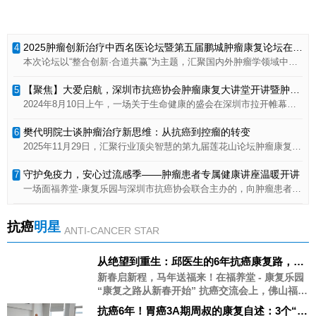
是全球的四分之一。不过好在这些年医疗水平越来越高，2012到2018
第九届莲花山论坛肿瘤康复名家专场：顶尖智慧引领康复新方向，公益大爱温暖鹏城
3
年，癌症5年生存率已经升到了68%，比几十年前翻了不少。很多人求
2025年11月29日，汇聚行业顶尖智慧的第九届莲花山论坛肿瘤康复名家专场在深圳新华医院会议中心成功举行并圆满落幕。本次盛会由权威学术机构与公益组织联袂打造，不仅是一场关于肿瘤康复前沿的学术峰会，更是一次彰显社会责任的“爱可康公益行”温暖实践，以其高远的格局、前沿的内容与深切的关怀，为肿瘤康复事业树立了新的标杆。
医时都会犯愁，全国医院这么多，到底哪家治肿瘤最靠谱？今天就给大
家整理好了，中国TOP10的肿瘤医院，每家都是实打实的硬实力，不管
2025肿瘤创新治疗中西名医论坛暨第五届鹏城肿瘤康复论坛在深圳成功举办：共绘肿瘤康复新蓝图，助力“健康中国”新征程
4
是自己用还是转给家人，收藏起来绝对用得上！这10家医院，有专门的
本次论坛以“整合创新·合道共赢”为主题，汇聚国内外肿瘤学领域中西医权威专家、科研领军者及临床医师，搭建高水平学术交流平台，为推动粤港澳大湾区肿瘤诊疗与康复事业发展注入新动能。与会专家一致认为，肿瘤康复是一项系统工程，需要临床医学、康复医学、心理学、营养学、社会学等多学科的深度融合，需要医疗机构、社区、家庭及社会组织的协同努力。论坛由深圳市抗癌协会、深圳市中医药学会、深圳市中医院、中山大学附属第八医院联合主办，深圳康复乐园等单位承办，中国抗癌协会、世界中医联合会提供特别支持。中国抗癌协会秘书长赵勇、深圳市抗癌协会理事长申维玺、中山大学附属肿瘤医院原常务副院长姜文奇等重磅嘉宾出席，近千名肿瘤领域医护人员、科研工作者及患者代表参会。
肿瘤专科医院，也有综合医院里的顶尖肿瘤中心，覆盖了全国多个省
市，大家可以就近选择，不用盲目跑远路。
【聚焦】大爱启航，深圳市抗癌协会肿瘤康复大讲堂开讲暨肿瘤康复志愿服务队成立
5
2024年8月10日上午，一场关于生命健康的盛会在深圳市拉开帷幕！由福养堂康复乐园与深圳市抗癌协会联合举办的“肿瘤康复大讲堂”开讲、暨肿瘤康复志愿服务队成立仪式在位于深圳市福田区上步中路上步信托大楼的福养堂中医馆隆重举行。肿瘤康复领域的专家、志愿者代表、肿瘤患者齐聚一堂。
樊代明院士谈肿瘤治疗新思维：从抗癌到控瘤的转变
6
2025年11月29日，汇聚行业顶尖智慧的第九届莲花山论坛肿瘤康复名家专场在深圳成功举行并圆满落幕。论坛中在中国工程院樊代明院士做了《肿瘤学的转向》主题报告。
守护免疫力，安心过流感季——肿瘤患者专属健康讲座温暖开讲
7
一场面福养堂-康复乐园与深圳市抗癌协会联合主办的，向肿瘤患者的健康公益讲座在深圳福田区深圳福养堂综合中医诊所暖心举行。本次活动以“守护免疫力，安心过流感季”为主题，旨在为肿瘤患者及其家属提供专业的康复指导与情感支持，助力他们科学应对流感高发季节，平稳度过康复期。
【爱可康】关爱肿瘤患者公益行动——免费申领爱可康硒酶多肽人参灵芝复合发酵饮品1份
8
抗癌
明星
ANTI-CANCER STAR
广缘公益基金会“爱可康”关爱肿瘤患者公益行动 科学补硒-营养支持-助力康复 行动背景 恶性肿瘤已成为严重威胁我国居民健康的重大公共卫生问题。患者不仅要承受手术、放化疗带来的身体痛苦，更面临营养摄入不足、免疫力下降、康复信心受挫等多重挑战。科学补硒，已成为肿瘤患者顺利完成治疗、提升生活质量、促进康复的关键环节， 为切实减轻肿瘤患者的康复负担，传递社会大爱，广东广缘公益基金会联合中华肿瘤康复网、广州抗癌协会肿瘤康复分会、深圳抗癌协会癌症康复会，携手福养堂健康科技有限公司“爱可康”品牌发起本次公益行动，计划向全国肿瘤患者捐赠价值500万元的“爱可康”硒酶多肽人参灵芝复合发酵产品，助力患者科学补充营养，赋能康复之路！
2021第二届肿瘤康复羊城论坛暨康复乐园23周年庆圆满进行
9
从绝望到重生：邱医生的6年抗癌康复路，原
恶性肿瘤（癌症）已经成为严重威胁中国人群健康的主要公共卫生问题之一，根据最新的统计数据显示，恶性肿瘤死亡占居民全部死因的23.91％，且近十几年来恶性肿瘤的发病死亡均呈持续上升态势,每年恶性肿瘤所致的医疗花费超过2200亿，防控形势严峻。目前，我国总体癌症5年生存率与发达国家相比仍有不小差距，癌症防治形势依然严峻. 然而癌症病人在出院后，很多没有进行系统有效全程地康复后继治疗，很大一部分出现复发转移，最后无法再进行治疗，这也是目前癌症康复方面的空白。 为了更好的推动肿瘤康复工作，帮助提高肿瘤患者的生存率和生存时间。12月18日，广东康复乐园联合广东省保健协会肿瘤防治与康复分会特举办本次肿瘤康复高峰论坛。
来晚期肺癌也能康复！她的秘诀就在这里
新春启新程，马年送福来！在福养堂 - 康复乐园
“康复之路从新春开始” 抗癌交流会上，佛山福养
【羊城论坛】粤港澳大湾区首届肿瘤康复论坛暨康复乐园20周年庆典隆重举行
10
堂 - 康复乐园抗癌勇士邱姐 —— 一位肺癌 4 期
抗癌6年！胃癌3A期周叔的康复自述：3个“相