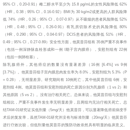
95% CI，0.20-0.91）雌二醇水平至少为 15.8 pg/mL的女性风险降低 62%
（HR，0.38；95% CI，0.16-0.92）BMI为 30 kg/m2或更高的人群风险降
低 74%（HR，0.26；95% CI，0.07-0.97）从不吸烟的患者风险降低 52%
（HR，0.48；95% CI，0.26-0.91）有乳房切除术史的风险降低 80%
（HR，0.290；95% CI，0.04-0.97）DCIS患者的风险降低 51%（HR，
0.49；95% CI，0.27-0.89）安全性方面，他莫昔芬组有 35例严重不良事件
（包括一例深静脉血栓形成和一例 I期子宫内膜癌），安慰剂组有 22例
（包括一例肺栓塞）。
除乳腺癌外，其他癌症的数量没有显著差异（16例 [6.4%] vs 9例
[3.7%]）。他莫昔芬组子宫内膜息肉发生率为 8.0%，安慰剂组为 5.3%（P
= 0.28），无明显差异。研究期间有 10例死亡，其中他莫昔芬组 6例，安
慰剂组 4例。他莫昔芬组和安慰剂组的死亡原因分别为乳腺癌（1 vs 2）和
其他原因（5 vs 2）。没有治疗相关死亡。总体来说，他莫昔芬组与安慰剂
组相比，严重不良事件发生率无明显差异，且两组均无治疗相关死亡。总
结TAM-01研究证实低剂量（5mg/天）他莫昔芬，可以显著降低癌前病变手
术后的复发率，虽然TAM-01研究并没有与标准剂量（20mg/天）他莫昔芬
进行疗效比较，但低剂量他莫昔芬的预防功效依然具有明显的临床意义。