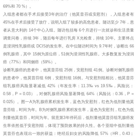
69%和 70 %）。
入组患者都在手术后接受3年的治疗（他莫昔芬或安慰剂），入组患者有
45%在手术后接受了放疗，说明入组了较多的高危患者。随访至少 7年，患
者从意大利的 14个中心入组。随访包括每 6个月进行一次就诊和生活质量
调查问卷，持续 3年，随后每年进行乳房 X光检查，持续 10年。主要终点
是浸润性乳腺癌或 DCIS的发生率。在中位随访时间为 9.7年时，诊断出 66
例乳腺癌，其中 15例为原位癌，51例为浸润性乳腺癌。大多数复发为浸润
癌（77%）和同侧癌（59%）。
诊断乳腺癌的患者中，他莫昔芬组 25例，安慰剂组 41例。诊断对侧乳腺癌
的患者中，他莫昔芬组 6例，安慰剂组 16例。与安慰剂组相比，他莫昔芬
组乳腺癌风险显著减低 42%（年发生率：11.3‰ vs 19.5‰，风险比：
0.58，P = 0.03），对侧乳腺癌风险显著降低 64%（风险比：0.36，P =
0.025）。图一A为乳腺癌累积发生率，蓝色为安慰剂，红色为低剂量他莫
昔芬组，时间为年。B为对侧乳腺癌累积发生率，蓝色为安慰剂，红色为低
剂量他莫昔芬，时间为年。留意第3年停药后，低剂量他莫昔芬组乳腺癌发
生率依然低于安慰剂组，体现了预防效果的持久性。各个亚组中低剂量他
莫昔芬也表现出一致的获益：绝经后妇女的风险降低 57%（HR，0.43；