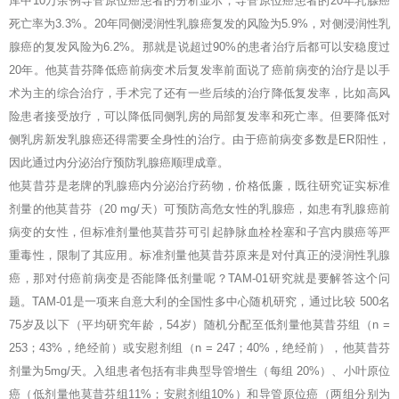
库中10万余例导管原位癌患者的分析显示，导管原位癌患者的20年乳腺癌
死亡率为3.3%。20年同侧浸润性乳腺癌复发的风险为5.9%，对侧浸润性乳
腺癌的复发风险为6.2%。那就是说超过90%的患者治疗后都可以安稳度过
20年。他莫昔芬降低癌前病变术后复发率前面说了癌前病变的治疗是以手
术为主的综合治疗，手术完了还有一些后续的治疗降低复发率，比如高风
险患者接受放疗，可以降低同侧乳房的局部复发率和死亡率。但要降低对
侧乳房新发乳腺癌还得需要全身性的治疗。由于癌前病变多数是ER阳性，
因此通过内分泌治疗预防乳腺癌顺理成章。
他莫昔芬是老牌的乳腺癌内分泌治疗药物，价格低廉，既往研究证实标准
剂量的他莫昔芬（20 mg/天）可预防高危女性的乳腺癌，如患有乳腺癌前
病变的女性，但标准剂量他莫昔芬可引起静脉血栓栓塞和子宫内膜癌等严
重毒性，限制了其应用。标准剂量他莫昔芬原来是对付真正的浸润性乳腺
癌，那对付癌前病变是否能降低剂量呢？TAM-01研究就是要解答这个问
题。TAM-01是一项来自意大利的全国性多中心随机研究，通过比较 500名
75岁及以下（平均研究年龄，54岁）随机分配至低剂量他莫昔芬组（n =
253；43%，绝经前）或安慰剂组（n = 247；40%，绝经前），他莫昔芬
剂量为5mg/天。入组患者包括有非典型导管增生（每组 20%）、小叶原位
癌（低剂量他莫昔芬组11%；安慰剂组10%）和导管原位癌（两组分别为