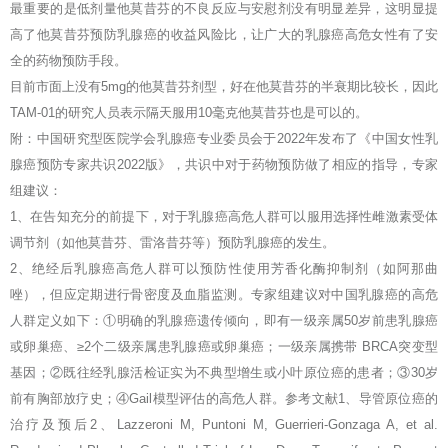
最重要的是低剂量他莫昔芬的不良反应与安慰剂没有明显差异，这明显提
高了他莫昔芬预防乳腺癌的收益风险比，让广大的乳腺癌高危女性有了安
全的药物预防手段。
目前市面上没有5mg的他莫昔芬剂型，好在他莫昔芬的半衰期比较长，因此
TAM-01的研究人员表示隔天服用10毫克他莫昔芬也是可以的。
附：中国研究型医院学会乳腺癌专业委员会于2022年发布了《中国女性乳
腺癌预防专家共识2022版》，共识中对于药物预防做了相应的指导，专家
组建议：
1、在告知充分的前提下，对于乳腺癌高危人群可以服用选择性雌激素受体
调节剂（如他莫昔芬、雷洛昔芬等）预防乳腺癌的发生。
2、绝经后乳腺癌高危人群可以预防性使用芳香化酶抑制剂（如阿那曲
唑），但应定期进行骨密度及血脂监测。专家组建议对中国乳腺癌的高危
人群定义如下：①明确的乳腺癌遗传倾向，即有一级亲属50岁前患乳腺癌
或卵巢癌、≥2个二级亲属患乳腺癌或卵巢癌；一级亲属携带 BRCA突变型
基因；②既往经乳腺活检证实为不典型增生或小叶原位癌的患者；③30岁
前有胸部放疗史；④Gail模型评估的高危人群。参考文献1、导管原位癌的
治疗及预后2、Lazzeroni M, Puntoni M, Guerrieri-Gonzaga A, et al.