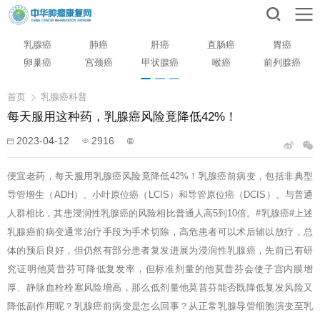
乳腺癌
肺癌
肝癌
直肠癌
胃癌
卵巢癌
宫颈癌
甲状腺癌
喉癌
前列腺癌
首页
乳腺癌科普
每天服用这种药，乳腺癌风险竟降低42%！
2023-04-12
2916
便宜老药，每天服用乳腺癌风险竟降低42%！乳腺癌前病变，包括非典型
导管增生（ADH）、小叶原位癌（LCIS）和导管原位癌（DCIS）。与普通
人群相比，其患浸润性乳腺癌的风险相比普通人高5到10倍。#乳腺癌#上述
乳腺癌前病变通常治疗手段为手术切除，高危患者可以术后辅以放疗，总
体的预后良好，但仍然有部分患者复发进展为浸润性乳腺癌，先前已有研
究证明他莫昔芬可降低复发率，但标准剂量的他莫昔芬会使子宫内膜增
厚、静脉血栓栓塞风险增高，那么低剂量他莫昔芬能否既降低复发风险又
降低副作用呢？乳腺癌前病变是怎么回事？从正常乳腺导管细胞演变至乳