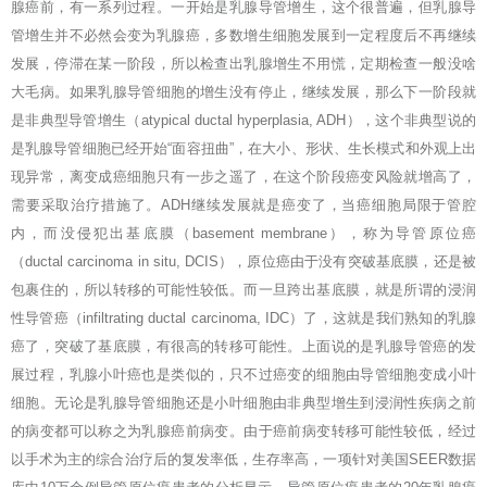
腺癌前，有一系列过程。一开始是乳腺导管增生，这个很普遍，但乳腺导
管增生并不必然会变为乳腺癌，多数增生细胞发展到一定程度后不再继续
发展，停滞在某一阶段，所以检查出乳腺增生不用慌，定期检查一般没啥
大毛病。如果乳腺导管细胞的增生没有停止，继续发展，那么下一阶段就
是非典型导管增生（atypical ductal hyperplasia, ADH），这个非典型说的
是乳腺导管细胞已经开始“面容扭曲”，在大小、形状、生长模式和外观上出
现异常，离变成癌细胞只有一步之遥了，在这个阶段癌变风险就增高了，
需要采取治疗措施了。ADH继续发展就是癌变了，当癌细胞局限于管腔
内，而没侵犯出基底膜（basement membrane），称为导管原位癌
（ductal carcinoma in situ, DCIS），原位癌由于没有突破基底膜，还是被
包裹住的，所以转移的可能性较低。而一旦跨出基底膜，就是所谓的浸润
性导管癌（infiltrating ductal carcinoma, IDC）了，这就是我们熟知的乳腺
癌了，突破了基底膜，有很高的转移可能性。上面说的是乳腺导管癌的发
展过程，乳腺小叶癌也是类似的，只不过癌变的细胞由导管细胞变成小叶
细胞。无论是乳腺导管细胞还是小叶细胞由非典型增生到浸润性疾病之前
的病变都可以称之为乳腺癌前病变。由于癌前病变转移可能性较低，经过
以手术为主的综合治疗后的复发率低，生存率高，一项针对美国SEER数据