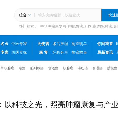
综合
热门搜索：
中华肿瘤康复网-肺瘤,胃癌,肝癌,食道癌,肺癌,
名医
中医专家
无伤害
术后护理
抗癌明星
你问我答
专家
西医专家
康 复
经验分享
抗癌故事
最新资讯
甲状腺癌
喉癌
前列腺癌
食道癌
胰腺癌
淋巴癌
鼻咽癌
膀胱癌
”：以科技之光，照亮肿瘤康复与产