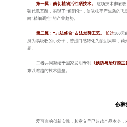
第一翼：酶切植物活性硒技术。
这项技术彻底改
硒代氨基酸，实现了“预消化”，使吸收率产生质的飞
向“精细调控”的产业趋势。
第二翼：“九法修合”古法发酵工艺。
长达
天
180
身为易吸收的小分子，苦涩口感转化为酸甜风味，药
题。
二者共同凝结于国家发明专利
《预防与治疗癌症
难以逾越的技术壁垒。
创新
爱可康的创新实践，其意义早已超越产品本身，