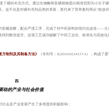
变了硒的补充方式。通过生物酶将富硒植物蛋白精准切割为小分子硒
跃。这不仅是对硒补充剂品类的革新，更代表了营养素利用从“粗放补
的窖藏发酵，配合严谨工序，完成了对中药原料的现代化改造——大
效得到数倍提升。这项工艺成功破解了中药工业化、标准化与高效化
（专利号：
），构成了爱
复方制剂及其制备方法》
ZL201410114177.4
四
驱动的产业与社会价值
对社会及产业发展产生了多维度的积极影响：