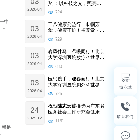
03
奖”：以科技之光，照亮肿
瘤康复与产业未来
2026-04
724
一中
三八健康公益行｜巾帼芳
03
。”
华，健康守护！福养堂・康
复乐园这场女性健康之约温
2026-04
729
暖落幕
春风伴马，温暖同行！北京
03
大学深圳医院放疗科世界癌
症日公益行圆满落幕
2026-04
680
医患携手，迎春而行！北京
03
大学深圳医院胸外科世界癌
微商城
症日公益行圆满举办
2026-04
725
祝贺陆志宏被推选为广东省
24
医务社会工作研究会健康科
联系我们
普工作分会副主委
2025-12
1161
，就是
”