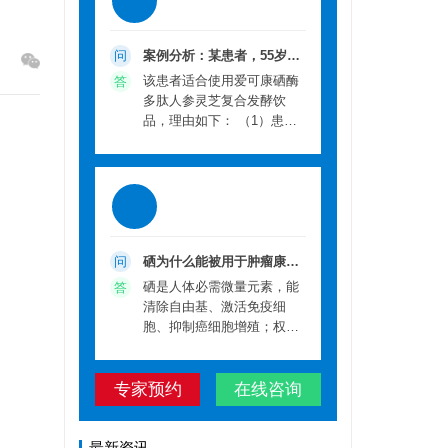
案例分析：某患者，55岁，
问
经二级医院确诊为肺癌，目
该患者适合使用爱可康硒酶
答
前处于化疗期间，出现白细
多肽人参灵芝复合发酵饮
胞减少、恶心呕吐、食欲差
品，理由如下： （1）患者
等副作用，且生活在我国低
处于肺癌化疗期间，出现白
硒地区（广东），担心化疗
细胞减少、恶心呕吐、食欲
副作用影响治疗效果，想了
差等副作用，而爱可康产品
解是否适合使用爱可康硒酶
中的核心成分酶切植物活性
多肽人参灵芝复合发酵饮
硒，可减轻化疗药物（如顺
品。请结合产品知识，分析
铂等）的毒副作用，包括保
该患者是否适合使用该产
护骨髓造血功能，减少白细
硒为什么能被用于肿瘤康
问
品，并说明理由及推荐的补
胞下降幅度，缓解消化道反
复？有哪些权威依据？
硒是人体必需微量元素，能
答
硒剂量。
应（恶心呕吐、食欲差），
清除自由基、激活免疫细
且不影响化疗对肿瘤细胞的
胞、抑制癌细胞增殖；权威
杀伤作用，符合患者改善化
依据包括克拉克试验（总癌
疗副作用的需求。 （2） 患
发生率降37%）、中国启东/
者生活在我国低硒地区，本
专家预约
在线咨询
林县干预试验。2005年，“硒
身存在硒摄入不足的可能，
具有防癌抗癌作用”已被写入
肿瘤患者在治疗期间对硒的
我国初中《化学》教科书以
需求增加，补充硒可满足其
及高等院校医药教材，内容
最新资讯