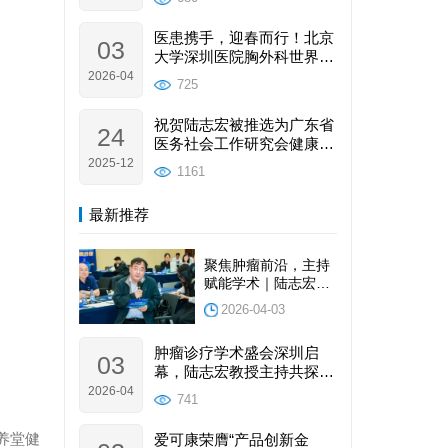
品使用体验。
医患携手，迎春而行！北京
03
大学深圳医院胸外科世界癌
症日公益行圆满举办
2026-04
725
祝贺陆志宏被推选为广东省
24
医务社会工作研究会健康科
普工作分会副主委
2025-12
1161
最新推荐
聚焦肿瘤前沿，主持
赋能学术｜陆志宏理
事长受邀请参加并主
2026-04-03
持2026深圳国际肿瘤
与健康大会圆满落幕
肿瘤诊疗学术盛会深圳启
03
幕，陆志宏教授主持共探行
业发展新路径
2026-04
741
养堂健
爱可康荣膺“产品创新金