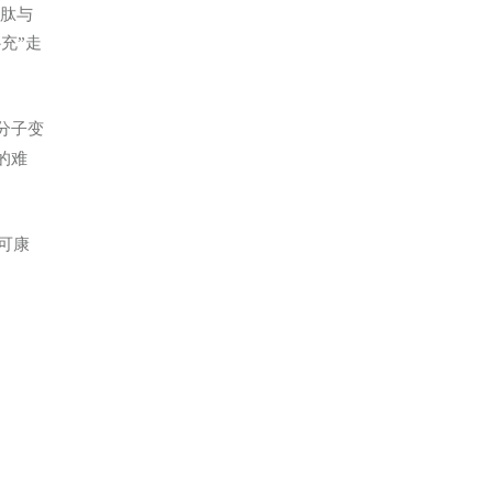
肽与
充”走
分子变
的难
可康