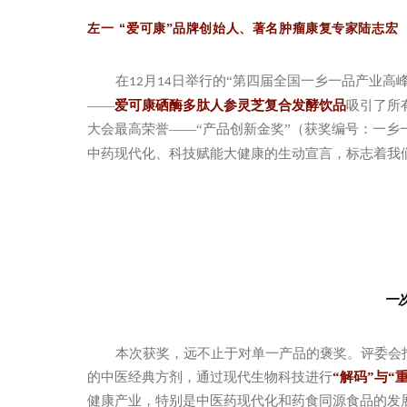
左一 “
爱可康”品牌创始人、著名肿瘤康复专家陆志宏
在
月
日举行的“第四届全国一乡一品产业高
12
14
——
爱可康硒酶多肽人参灵芝复合发酵饮品
吸引了所
大会最高荣誉——“产品创新金奖”（获奖编号：一乡
中药现代化、科技赋能大健康的生动宣言，标志着我
一
本次获奖，远不止于对单一产品的褒奖。评委会
的中医经典方剂，通过现代生物科技进行
“解码”与“
健康产业，特别是中医药现代化和药食同源食品的发