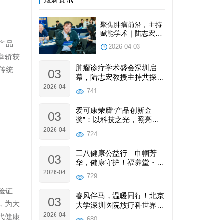
营养需求，同时硒能增强免
如“硒能抑制癌细胞生长及其
疫功能，帮助患者降低治疗
DNA、RNA和蛋白质合成，
聚焦肿瘤前沿，主持
后感染风险，为后续治疗提
抑制癌基因的转录，干扰致
赋能学术｜陆志宏理
供支持。 （3） 产品采用
癌物质的代谢”等。硒在癌症
事长受邀请参加并主
产品
180天窖藏发酵工艺，能提
2026-04-03
预防与康复中的作用已被大
持2026深圳国际肿瘤
升有效成分吸收率，减少肠
举斩获
量研究证实。
与健康大会圆满落幕
胃刺激，适合化疗期间肠胃
肿瘤诊疗学术盛会深圳启
传统
03
功能可能较弱的患者；且组
幕，陆志宏教授主持共探行
方中含灵芝、酸枣仁、沙棘
业发展新路径
2026-04
741
等成分，可改善患者睡眠
差、食欲差等问题，非常契
爱可康荣膺“产品创新金
03
合患者需求。 推荐补硒剂
奖”：以科技之光，照亮肿
量：根据中国营养学会推
瘤康复与产业未来
2026-04
724
荐，接受放化疗的癌症患者
每日补硒量为400-900微克，
三八健康公益行｜巾帼芳
因此建议该患者按照此剂量
03
华，健康守护！福养堂・康
范围补充爱可康硒酶多肽人
复乐园这场女性健康之约温
2026-04
参灵芝复合发酵饮品，具体
729
暖落幕
可根据患者身体耐受情况及
验证
医生建议微调。同时，需提
春风伴马，温暖同行！北京
03
醒患者在使用过程中配合后
，为大
大学深圳医院放疗科世界癌
续随访，反馈康复情况及产
症日公益行圆满落幕
2026-04
代健康
680