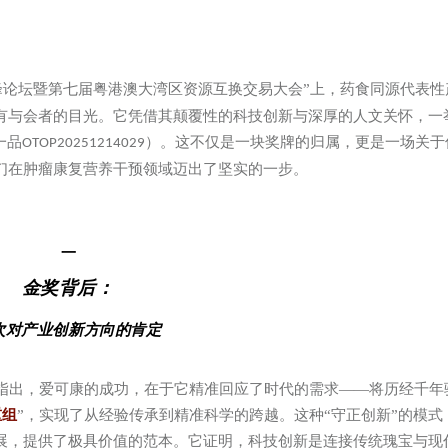
峰论坛暨第七届粤港澳大湾区资源互换交易大会”上，药食同源代表性
有与会者的目光。它凭借其颠覆性的科技创新与深厚的人文关怀，一
一品
）。这不仅是一块奖牌的归属，更是一场关于
OTOP20251214029
们在肿瘤康复营养干预领域迈出了坚实的一步。
一
金奖背后：
次对产业创新方向的肯定
指出，爱可康的成功，在于它精准回应了时代的需求——将历经千年
重组
”，实现了从经验传承到精准科学的跨越。这种“守正创新”的模式
展，提供了极具价值的范本。它证明，科技创新是连接传统瑰宝与现