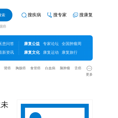
搜疾病
搜专家
搜康复
鼻咽癌
医患问答
康复公益
专家论坛
全国肿瘤周
最新资讯
康复文化
康复运动
康复旅行
肾癌
胸腺癌
食管癌
白血病
脑肿瘤
舌癌
更多
业未