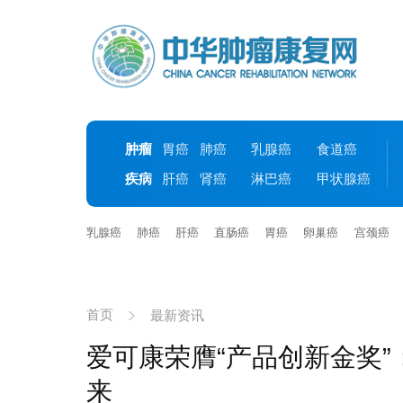
肿瘤
胃癌
肺癌
乳腺癌
食道癌
疾病
肝癌
肾癌
淋巴癌
甲状腺癌
乳腺癌
肺癌
肝癌
直肠癌
胃癌
卵巢癌
宫颈癌
首页
最新资讯
爱可康荣膺“产品创新金奖
来