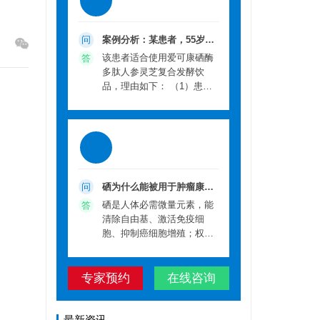
案例分析：某患者，55岁，
问
经二级医院确诊为肺癌，目
该患者适合使用爱可康硒酶
答
前处于化疗期间，出现白细
多肽人参灵芝复合发酵饮
胞减少、恶心呕吐、食欲差
品，理由如下： （1）患者
等副作用，且生活在我国低
处于肺癌化疗期间，出现白
硒地区（广东），担心化疗
细胞减少、恶心呕吐、食欲
副作用影响治疗效果，想了
差等副作用，而爱可康产品
解是否适合使用爱可康硒酶
中的核心成分酶切植物活性
多肽人参灵芝复合发酵饮
硒，可减轻化疗药物（如顺
品。请结合产品知识，分析
铂等）的毒副作用，包括保
该患者是否适合使用该产
护骨髓造血功能，减少白细
硒为什么能被用于肿瘤康
问
品，并说明理由及推荐的补
胞下降幅度，缓解消化道反
复？有哪些权威依据？
硒是人体必需微量元素，能
答
硒剂量。
应（恶心呕吐、食欲差），
清除自由基、激活免疫细
且不影响化疗对肿瘤细胞的
胞、抑制癌细胞增殖；权威
杀伤作用，符合患者改善化
依据包括克拉克试验（总癌
疗副作用的需求。 （2） 患
发生率降37%）、中国启东/
者生活在我国低硒地区，本
专家预约
在线咨询
林县干预试验。2005年，“硒
身存在硒摄入不足的可能，
具有防癌抗癌作用”已被写入
肿瘤患者在治疗期间对硒的
我国初中《化学》教科书以
需求增加，补充硒可满足其
及高等院校医药教材，内容
最新资讯