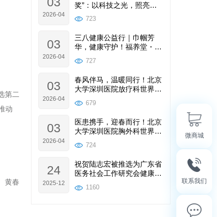
03
奖”：以科技之光，照亮肿
瘤康复与产业未来
2026-04
723
三八健康公益行｜巾帼芳
03
华，健康守护！福养堂・康
复乐园这场女性健康之约温
2026-04
727
暖落幕
春风伴马，温暖同行！北京
03
大学深圳医院放疗科世界癌
选第二
症日公益行圆满落幕
2026-04
679
推动
医患携手，迎春而行！北京
03
大学深圳医院胸外科世界癌
微商城
症日公益行圆满举办
2026-04
724
祝贺陆志宏被推选为广东省
24
医务社会工作研究会健康科
联系我们
、黄春
普工作分会副主委
2025-12
1160