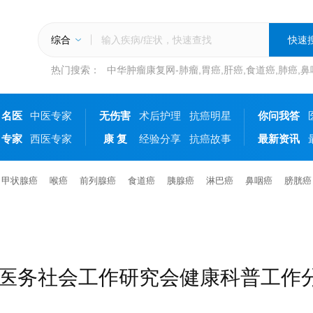
综合
热门搜索：
中华肿瘤康复网-肺瘤,胃癌,肝癌,食道癌,肺癌,
名医
中医专家
无伤害
术后护理
抗癌明星
你问我答
专家
西医专家
康 复
经验分享
抗癌故事
最新资讯
甲状腺癌
喉癌
前列腺癌
食道癌
胰腺癌
淋巴癌
鼻咽癌
膀胱癌
医务社会工作研究会健康科普工作