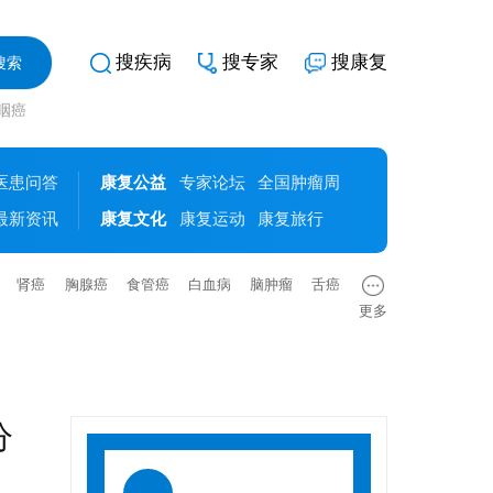
搜疾病
搜专家
搜康复
鼻咽癌
医患问答
康复公益
专家论坛
全国肿瘤周
最新资讯
康复文化
康复运动
康复旅行
肾癌
胸腺癌
食管癌
白血病
脑肿瘤
舌癌
更多
分