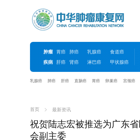
肿瘤
胃癌
肺癌
乳腺癌
食道癌
疾病
肝癌
肾癌
淋巴癌
甲状腺癌
乳腺癌
肺癌
肝癌
直肠癌
胃癌
卵巢癌
宫颈癌
首页
最新资讯
祝贺陆志宏被推选为广东省
会副主委