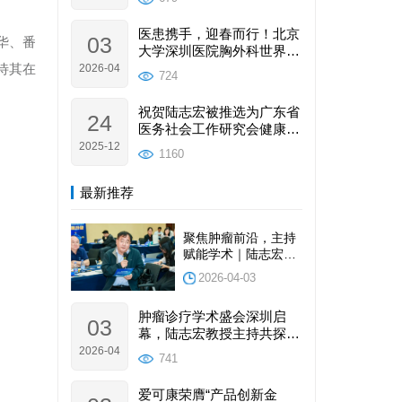
品使用体验。
医患携手，迎春而行！北京
03
华、番
大学深圳医院胸外科世界癌
症日公益行圆满举办
待其在
2026-04
724
祝贺陆志宏被推选为广东省
24
医务社会工作研究会健康科
普工作分会副主委
2025-12
1160
最新推荐
聚焦肿瘤前沿，主持
赋能学术｜陆志宏理
事长受邀请参加并主
2026-04-03
持2026深圳国际肿瘤
与健康大会圆满落幕
肿瘤诊疗学术盛会深圳启
03
幕，陆志宏教授主持共探行
业发展新路径
2026-04
741
爱可康荣膺“产品创新金