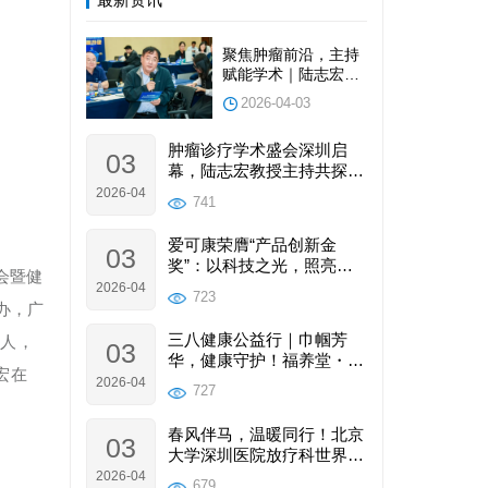
营养需求，同时硒能增强免
如“硒能抑制癌细胞生长及其
疫功能，帮助患者降低治疗
DNA、RNA和蛋白质合成，
聚焦肿瘤前沿，主持
后感染风险，为后续治疗提
抑制癌基因的转录，干扰致
赋能学术｜陆志宏理
供支持。 （3） 产品采用
癌物质的代谢”等。硒在癌症
事长受邀请参加并主
180天窖藏发酵工艺，能提
2026-04-03
预防与康复中的作用已被大
持2026深圳国际肿瘤
升有效成分吸收率，减少肠
量研究证实。
与健康大会圆满落幕
胃刺激，适合化疗期间肠胃
肿瘤诊疗学术盛会深圳启
03
功能可能较弱的患者；且组
幕，陆志宏教授主持共探行
方中含灵芝、酸枣仁、沙棘
业发展新路径
2026-04
741
等成分，可改善患者睡眠
差、食欲差等问题，非常契
爱可康荣膺“产品创新金
03
合患者需求。 推荐补硒剂
奖”：以科技之光，照亮肿
大会暨健
量：根据中国营养学会推
瘤康复与产业未来
2026-04
723
荐，接受放化疗的癌症患者
办，广
每日补硒量为400-900微克，
三八健康公益行｜巾帼芳
始人，
因此建议该患者按照此剂量
03
华，健康守护！福养堂・康
范围补充爱可康硒酶多肽人
宏在
复乐园这场女性健康之约温
2026-04
参灵芝复合发酵饮品，具体
727
暖落幕
可根据患者身体耐受情况及
医生建议微调。同时，需提
春风伴马，温暖同行！北京
03
醒患者在使用过程中配合后
大学深圳医院放疗科世界癌
续随访，反馈康复情况及产
症日公益行圆满落幕
2026-04
679