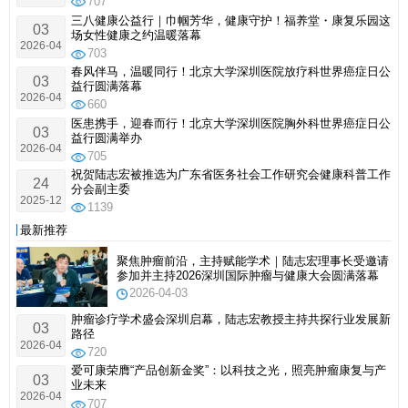
707
三八健康公益行｜巾帼芳华，健康守护！福养堂・康复乐园这
03
场女性健康之约温暖落幕
2026-04
703
春风伴马，温暖同行！北京大学深圳医院放疗科世界癌症日公
03
益行圆满落幕
2026-04
660
医患携手，迎春而行！北京大学深圳医院胸外科世界癌症日公
03
益行圆满举办
2026-04
705
祝贺陆志宏被推选为广东省医务社会工作研究会健康科普工作
24
分会副主委
2025-12
1139
最新推荐
聚焦肿瘤前沿，主持赋能学术｜陆志宏理事长受邀请
参加并主持2026深圳国际肿瘤与健康大会圆满落幕
2026-04-03
肿瘤诊疗学术盛会深圳启幕，陆志宏教授主持共探行业发展新
03
路径
2026-04
720
爱可康荣膺“产品创新金奖”：以科技之光，照亮肿瘤康复与产
03
业未来
2026-04
707