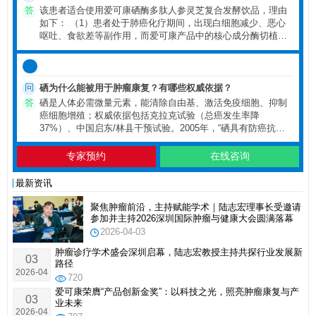
化疗期间，出现白细胞减少、恶心呕吐、食欲差等副作用，且
答
该患者适合使用爱可康硒酶多肽人参灵芝复合发酵饮品，理由
生活在我国低硒地区（广东），担心化疗副作用影响治疗效
如下： （1）患者处于肺癌化疗期间，出现白细胞减少、恶心
果，想了解是否适合使用爱可康硒酶多肽人参灵芝复合发酵饮
呕吐、食欲差等副作用，而爱可康产品中的核心成分酶切植物
品。请结合产品知识，分析该患者是否适合使用该产品，并说
活性硒，可减轻化疗药物（如顺铂等）的毒副作用，包括保护
明理由及推荐的补硒剂量。
骨髓造血功能，减少白细胞下降幅度，缓解消化道反应（恶心
呕吐、食欲差），且不影响化疗对肿瘤细胞的杀伤作用，符合
患者改善化疗副作用的需求。 （2） 患者生活在我国低硒地
问
硒为什么能被用于肿瘤康复？有哪些权威依据？
区，本身存在硒摄入不足的可能，肿瘤患者在治疗期间对硒的
答
硒是人体必需微量元素，能清除自由基、激活免疫细胞、抑制
需求增加，补充硒可满足其营养需求，同时硒能增强免疫功
癌细胞增殖；权威依据包括克拉克试验（总癌发生率降
能，帮助患者降低治疗后感染风险，为后续治疗提供支持。
37%）、中国启东/林县干预试验。2005年，“硒具有防癌抗癌
（3） 产品采用180天窖藏发酵工艺，能提升有效成分吸收率，
作用”已被写入我国初中《化学》教科书以及高等院校医药教
减少肠胃刺激，适合化疗期间肠胃功能可能较弱的患者；且组
材，内容如“硒能抑制癌细胞生长及其DNA、RNA和蛋白质合
专家预约
在线咨询
方中含灵芝、酸枣仁、沙棘等成分，可改善患者睡眠差、食欲
成，抑制癌基因的转录，干扰致癌物质的代谢”等。硒在癌症预
差等问题，非常契合患者需求。 推荐补硒剂量：根据中国营养
防与康复中的作用已被大量研究证实。
最新资讯
学会推荐，接受放化疗的癌症患者每日补硒量为400-900微克，
因此建议该患者按照此剂量范围补充爱可康硒酶多肽人参灵芝
聚焦肿瘤前沿，主持赋能学术｜陆志宏理事长受邀请
复合发酵饮品，具体可根据患者身体耐受情况及医生建议微
参加并主持2026深圳国际肿瘤与健康大会圆满落幕
调。同时，需提醒患者在使用过程中配合后续随访，反馈康复
2026-04-03
情况及产品使用体验。
肿瘤诊疗学术盛会深圳启幕，陆志宏教授主持共探行业发展新
03
路径
2026-04
720
爱可康荣膺“产品创新金奖”：以科技之光，照亮肿瘤康复与产
03
业未来
2026-04