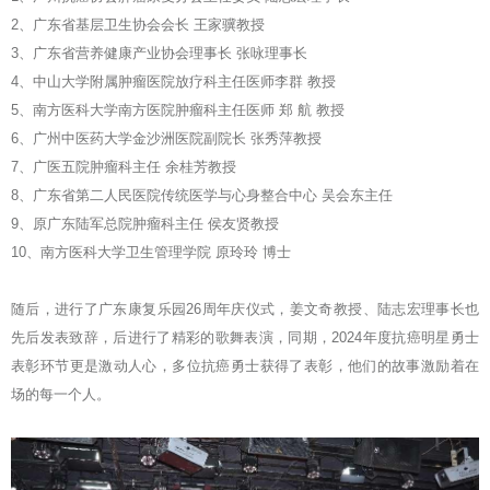
2、广东省基层卫生协会会长 王家骥教授
3、广东省营养健康产业协会理事长 张咏理事长
4、中山大学附属肿瘤医院放疗科主任医师李群 教授
5、南方医科大学南方医院肿瘤科主任医师 郑 航 教授
6、广州中医药大学金沙洲医院副院长 张秀萍教授
7、广医五院肿瘤科主任 余桂芳教授
8、广东省第二人民医院传统医学与心身整合中心 吴会东主任
9、原广东陆军总院肿瘤科主任 侯友贤教授
10、南方医科大学卫生管理学院 原玲玲 博士
随后，进行了广东康复乐园26周年庆仪式，姜文奇教授、陆志宏理事长也
先后发表致辞，后进行了精彩的歌舞表演，同期，2024年度抗癌明星勇士
表彰环节更是激动人心，多位抗癌勇士获得了表彰，他们的故事激励着在
场的每一个人。