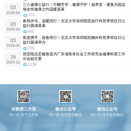
三八健康公益行｜巾帼芳华，健康守护！福养堂・康复乐园这
03
场女性健康之约温暖落幕
2026-04
703
春风伴马，温暖同行！北京大学深圳医院放疗科世界癌症日公
03
益行圆满落幕
2026-04
660
医患携手，迎春而行！北京大学深圳医院胸外科世界癌症日公
03
益行圆满举办
2026-04
705
祝贺陆志宏被推选为广东省医务社会工作研究会健康科普工作
24
分会副主委
2025-12
1139
何教授工作室
微信公众号
微信公众号
扫一扫 关于工作室
扫一扫 关于官方微信
扫一扫 关于官方微信