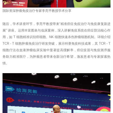
国际资深肿瘤免疫治疗专家李亮平教授学术分享
随后，学术讲座环节，李亮平教授带来“精准癌症免疫治疗与免疫康复新进
展” 讲座。运用丰富图表与临床案例，深入讲解免疫系统在癌症防治核心作
用，如 T 细胞精准识别癌细胞、NK 细胞快速杀伤肿瘤细胞机制。详细介绍
TCR - T 细胞肿瘤免疫治疗研发突破，展示特赛免疫科技成果，其 TCR - T
细胞疗法在血液肿瘤临床实验中显著提高缓解率，癌症疫苗与免疫测序服
务助力精准医疗，为肿瘤患者带来创新治疗希望，激发患者与专家探索热
情。