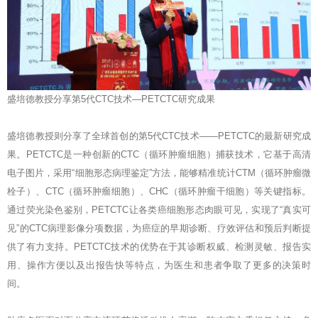
盛培德教授分享第5代CTC技术—PETCTC研究成果
盛培德教授则分享了全球首创的第5代CTC技术——PETCTC的最新研究成
果。PETCTC是一种创新的CTC（循环肿瘤细胞）捕获技术，它基于高清
电子图片，采用“细胞形态病理鉴定”方法，能够精准统计CTM（循环肿瘤微
栓子）、CTC（循环肿瘤细胞）、CHC（循环肿瘤干细胞）等关键指标。
通过荧光染色鉴别，PETCTC让各类癌细胞形态肉眼可见，实现了“真实可
见”的CTC病理影像分项数据，为癌症的早期诊断、疗效评估和预后判断提
供了有力支持。PETCTC技术的优势在于其诊断权威、检测灵敏、报告实
用、操作方便以及出报告快等特点，为医生和患者争取了更多的决策时
间。