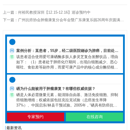
上一篇：何裕民教授深圳【12.15-12.16】巡诊预约中
下一篇：广州抗癌协会肿瘤康复分会年会暨广东康复乐园26周年庆圆满落幕
问
案例分析：某患者，55岁，经二级医院确诊为肺癌，目前处于
化疗期间，出现白细胞减少、恶心呕吐、食欲差等副作用，且
答
该患者适合使用爱可康硒酶多肽人参灵芝复合发酵饮品，理由
生活在我国低硒地区（广东），担心化疗副作用影响治疗效
如下： （1）患者处于肺癌化疗期间，出现白细胞减少、恶心
果，想了解是否适合使用爱可康硒酶多肽人参灵芝复合发酵饮
呕吐、食欲差等副作用，而爱可康产品中的核心成分酶切植物
品。请结合产品知识，分析该患者是否适合使用该产品，并说
活性硒，可减轻化疗药物（如顺铂等）的毒副作用，包括保护
明理由及推荐的补硒剂量。
骨髓造血功能，减少白细胞下降幅度，缓解消化道反应（恶心
呕吐、食欲差），且不影响化疗对肿瘤细胞的杀伤作用，符合
患者改善化疗副作用的需求。 （2） 患者生活在我国低硒地
问
硒为什么能被用于肿瘤康复？有哪些权威依据？
区，本身存在硒摄入不足的可能，肿瘤患者在治疗期间对硒的
答
硒是人体必需微量元素，能清除自由基、激活免疫细胞、抑制
需求增加，补充硒可满足其营养需求，同时硒能增强免疫功
癌细胞增殖；权威依据包括克拉克试验（总癌发生率降
能，帮助患者降低治疗后感染风险，为后续治疗提供支持。
37%）、中国启东/林县干预试验。2005年，“硒具有防癌抗癌
（3） 产品采用180天窖藏发酵工艺，能提升有效成分吸收率，
作用”已被写入我国初中《化学》教科书以及高等院校医药教
减少肠胃刺激，适合化疗期间肠胃功能可能较弱的患者；且组
材，内容如“硒能抑制癌细胞生长及其DNA、RNA和蛋白质合
专家预约
在线咨询
方中含灵芝、酸枣仁、沙棘等成分，可改善患者睡眠差、食欲
成，抑制癌基因的转录，干扰致癌物质的代谢”等。硒在癌症预
差等问题，非常契合患者需求。 推荐补硒剂量：根据中国营养
防与康复中的作用已被大量研究证实。
最新资讯