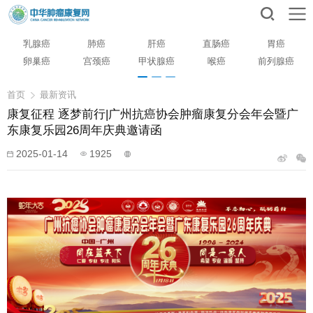
乳腺癌
肺癌
肝癌
直肠癌
胃癌
卵巢癌
宫颈癌
甲状腺癌
喉癌
前列腺癌
首页
最新资讯
康复征程 逐梦前行|广州抗癌协会肿瘤康复分会年会暨广
东康复乐园26周年庆典邀请函
2025-01-14
1925