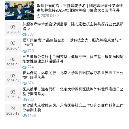
聚焦肿瘤前沿，主持赋能学术｜陆志宏理事长受邀请
参加并主持2026深圳国际肿瘤与健康大会圆满落幕
2026-04-03
肿瘤诊疗学术盛会深圳启幕，陆志宏教授主持共探行业发展新
03
路径
2026-04
737
爱可康荣膺“产品创新金奖”：以科技之光，照亮肿瘤康复与产
03
业未来
2026-04
720
三八健康公益行｜巾帼芳华，健康守护！福养堂・康复乐园这
03
场女性健康之约温暖落幕
2026-04
724
春风伴马，温暖同行！北京大学深圳医院放疗科世界癌症日公
03
益行圆满落幕
2026-04
674
医患携手，迎春而行！北京大学深圳医院胸外科世界癌症日公
03
益行圆满举办
2026-04
720
祝贺陆志宏被推选为广东省医务社会工作研究会健康科普工作
24
分会副主委
2025-12
1156