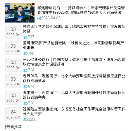
学会推荐，接受放化疗的癌症患者每日补硒量为400-900微克，
因此建议该患者按照此剂量范围补充爱可康硒酶多肽人参灵芝
聚焦肿瘤前沿，主持赋能学术｜陆志宏理事长受邀请
复合发酵饮品，具体可根据患者身体耐受情况及医生建议微
参加并主持2026深圳国际肿瘤与健康大会圆满落幕
调。同时，需提醒患者在使用过程中配合后续随访，反馈康复
2026-04-03
情况及产品使用体验。
肿瘤诊疗学术盛会深圳启幕，陆志宏教授主持共探行业发展新
03
路径
2026-04
737
爱可康荣膺“产品创新金奖”：以科技之光，照亮肿瘤康复与产
03
业未来
2026-04
720
三八健康公益行｜巾帼芳华，健康守护！福养堂・康复乐园这
03
场女性健康之约温暖落幕
2026-04
724
春风伴马，温暖同行！北京大学深圳医院放疗科世界癌症日公
03
益行圆满落幕
2026-04
674
医患携手，迎春而行！北京大学深圳医院胸外科世界癌症日公
03
益行圆满举办
2026-04
720
祝贺陆志宏被推选为广东省医务社会工作研究会健康科普工作
24
分会副主委
2025-12
1156
最新推荐